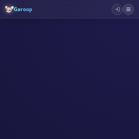
Garoop
#
スタートアップ
#
起業
#
創作