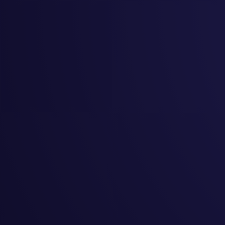
#
起業
#
創作
#
夢