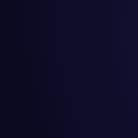
#
创业
#