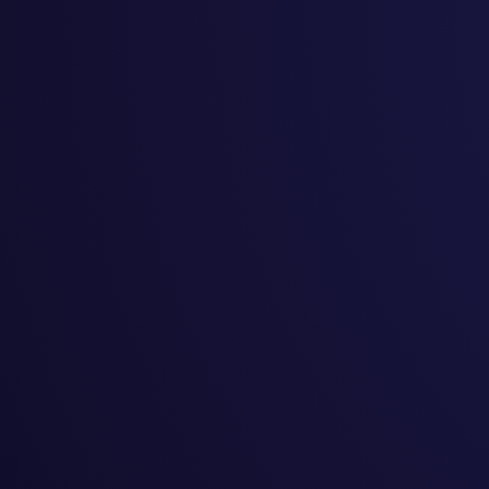
बालबालिका
#
सिकै
#
GaroopTV