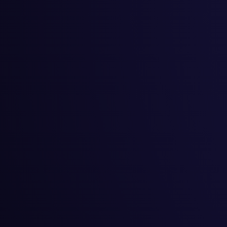
#
सिर्जना
#