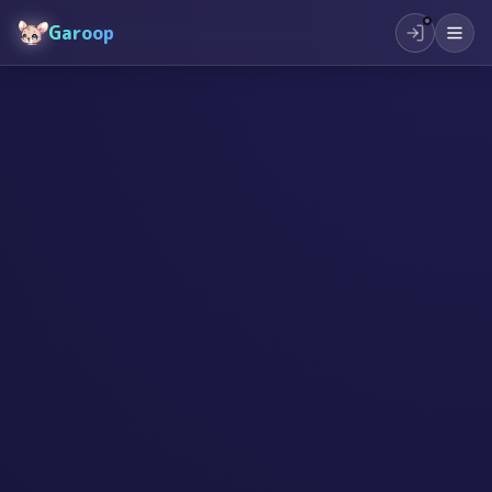
Garoop
#
AI
#
सिर्जनशीलता
#
बालकहरु
#
उद्यमशीलता