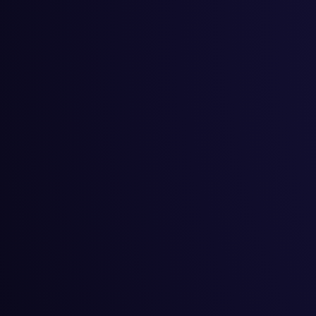
#
सिर्जना
#