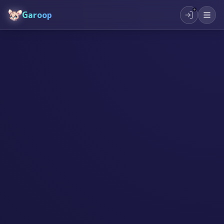
Garoop
#
シングルマザー
#
夢中
#
支援
#
子どもの夢