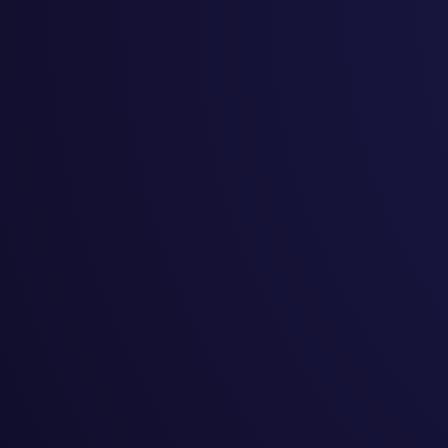
#
梦中友
#
起業
#
創作