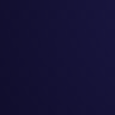
#
起業
#
創作