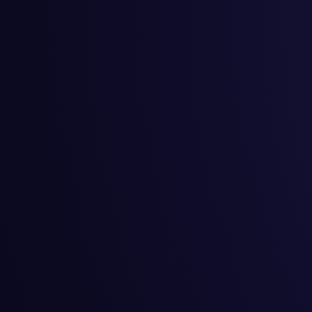
#
カンガルー