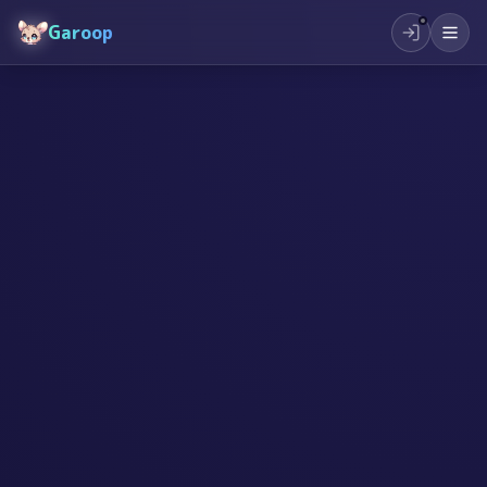
Garoop
#
創作
#
子ども
#
創造性