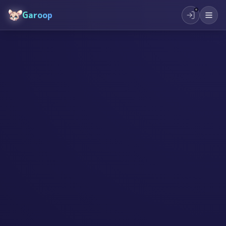
Garoop
#
起業
#
創作
#
スタートアップ