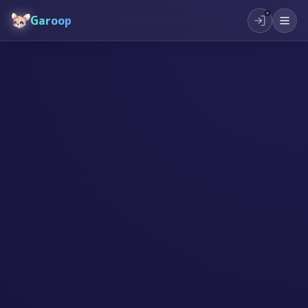
Garoop
#
小学生
#
起業
#
創作
#
学習