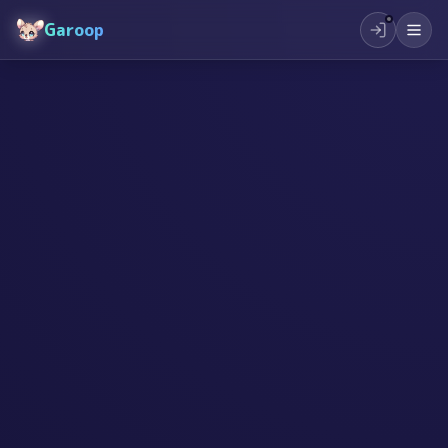
Garoop
#
シングルママ
#
起業
#
創作
#
夢を叶える