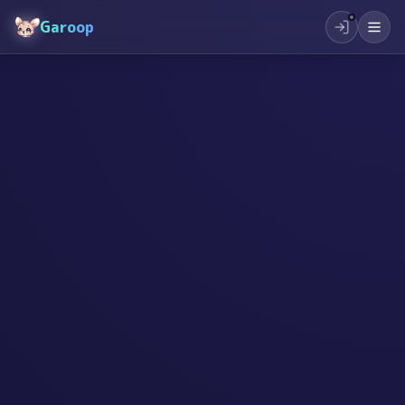
Garoop
#
未来の教育
#
学習
#
子供たち