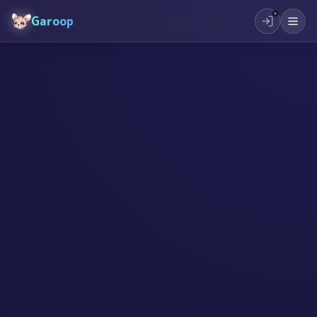
Garoop
#
スタートアップ
#
起業
#
創作