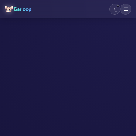
Garoop
#
スタートアップ
#
起業
#
夢の実現