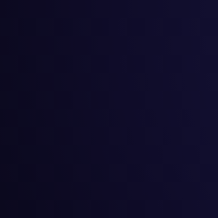
#
カンガルー