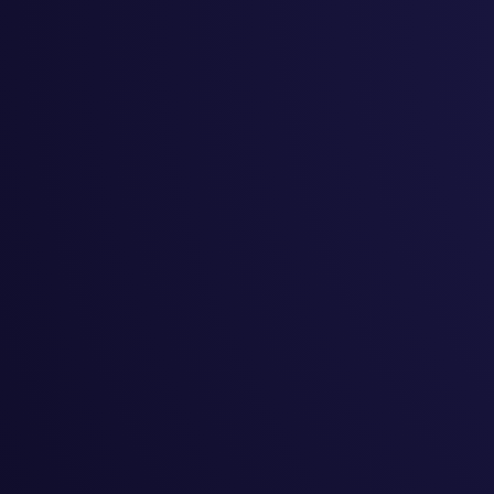
#
夢追い
#
自己啓発