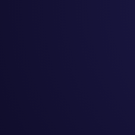
ップ
#
起業
#
創作