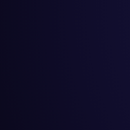
#
スタートア