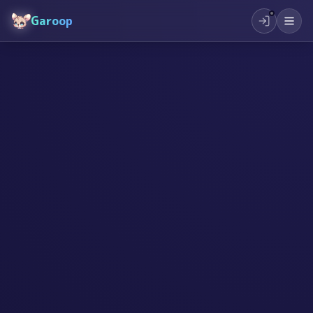
Garoop
#
未来の教育
#
創造性
#
小学生
#
トレーニング